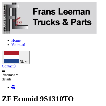
Home
Voorraad
NL
Contact
details
ZF Ecomid 9S1310TO